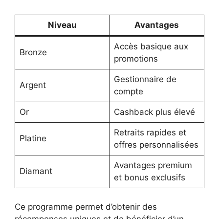
Niveau
Avantages
Accès basique aux
Bronze
promotions
Gestionnaire de
Argent
compte
Or
Cashback plus élevé
Retraits rapides et
Platine
offres personnalisées
Avantages premium
Diamant
et bonus exclusifs
Ce programme permet d’obtenir des
récompenses uniques et de bénéficier d’un