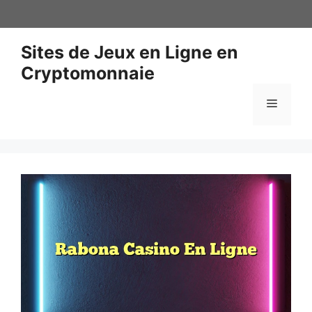
Skip
to
content
Sites de Jeux en Ligne en
Cryptomonnaie
Menu