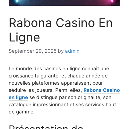
Rabona Casino En
Ligne
September 29, 2025
by
admin
Le monde des casinos en ligne connaît une
croissance fulgurante, et chaque année de
nouvelles plateformes apparaissent pour
séduire les joueurs. Parmi elles,
Rabona Casino
en ligne
se distingue par son originalité, son
catalogue impressionnant et ses services haut
de gamme.
Présentation de