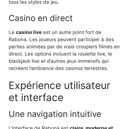
tous les styles de jeu.
Casino en direct
Le
casino live
est un autre point fort de
Rabona. Les joueurs peuvent participer à des
parties animées par de vrais croupiers filmés en
direct. Les options incluent la roulette live, le
blackjack live et d’autres jeux immersifs qui
recréent l’ambiance des casinos terrestres.
Expérience utilisateur
et interface
Une navigation intuitive
L’interface de Rabona est
claire, moderne et