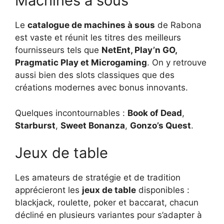
Machines à sous
Le
catalogue de machines à sous
de Rabona
est vaste et réunit les titres des meilleurs
fournisseurs tels que
NetEnt, Play’n GO,
Pragmatic Play et Microgaming
. On y retrouve
aussi bien des slots classiques que des
créations modernes avec bonus innovants.
Quelques incontournables :
Book of Dead
,
Starburst
,
Sweet Bonanza
,
Gonzo’s Quest
.
Jeux de table
Les amateurs de stratégie et de tradition
apprécieront les
jeux de table
disponibles :
blackjack, roulette, poker et baccarat, chacun
décliné en plusieurs variantes pour s’adapter à