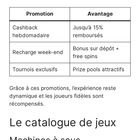
Promotion
Avantage
Cashback
Jusqu’à 15%
hebdomadaire
remboursés
Bonus sur dépôt +
Recharge week-end
free spins
Tournois exclusifs
Prize pools attractifs
Grâce à ces promotions, l’expérience reste
dynamique et les joueurs fidèles sont
récompensés.
Le catalogue de jeux