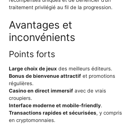
traitement privilégié au fil de la progression.
Avantages et
inconvénients
Points forts
Large choix de jeux
des meilleurs éditeurs.
Bonus de bienvenue attractif
et promotions
régulières.
Casino en direct immersif
avec de vrais
croupiers.
Interface moderne et mobile-friendly
.
Transactions rapides et sécurisées
, y compris
en cryptomonnaies.