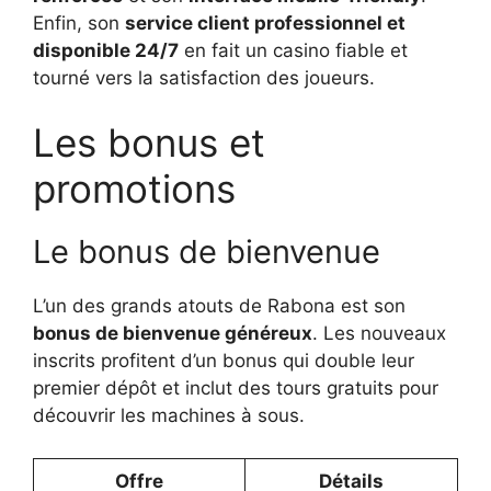
Enfin, son
service client professionnel et
disponible 24/7
en fait un casino fiable et
tourné vers la satisfaction des joueurs.
Les bonus et
promotions
Le bonus de bienvenue
L’un des grands atouts de Rabona est son
bonus de bienvenue généreux
. Les nouveaux
inscrits profitent d’un bonus qui double leur
premier dépôt et inclut des tours gratuits pour
découvrir les machines à sous.
Offre
Détails