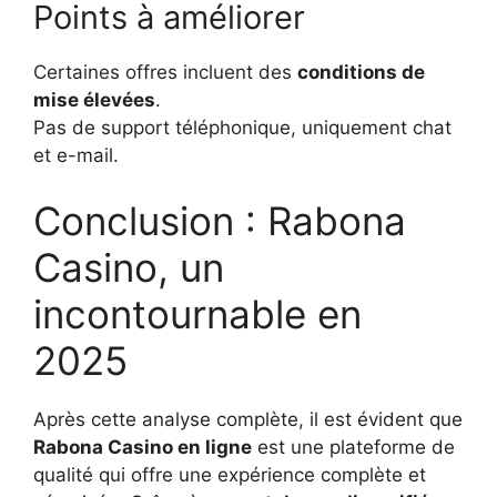
Points à améliorer
Certaines offres incluent des
conditions de
mise élevées
.
Pas de support téléphonique, uniquement chat
et e-mail.
Conclusion : Rabona
Casino, un
incontournable en
2025
Après cette analyse complète, il est évident que
Rabona Casino en ligne
est une plateforme de
qualité qui offre une expérience complète et