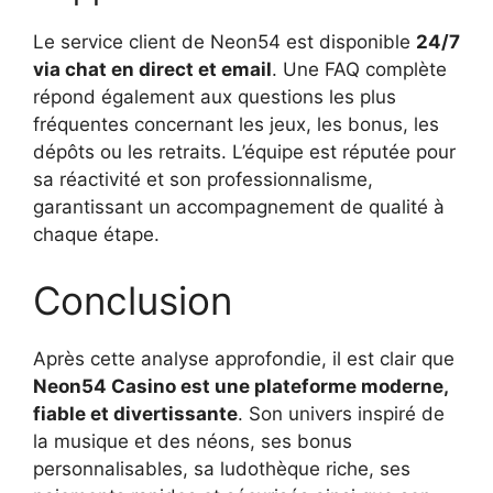
Le service client de Neon54 est disponible
24/7
via chat en direct et email
. Une FAQ complète
répond également aux questions les plus
fréquentes concernant les jeux, les bonus, les
dépôts ou les retraits. L’équipe est réputée pour
sa réactivité et son professionnalisme,
garantissant un accompagnement de qualité à
chaque étape.
Conclusion
Après cette analyse approfondie, il est clair que
Neon54 Casino est une plateforme moderne,
fiable et divertissante
. Son univers inspiré de
la musique et des néons, ses bonus
personnalisables, sa ludothèque riche, ses