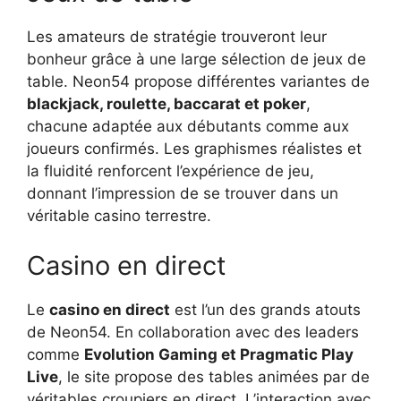
Les amateurs de stratégie trouveront leur
bonheur grâce à une large sélection de jeux de
table. Neon54 propose différentes variantes de
blackjack, roulette, baccarat et poker
,
chacune adaptée aux débutants comme aux
joueurs confirmés. Les graphismes réalistes et
la fluidité renforcent l’expérience de jeu,
donnant l’impression de se trouver dans un
véritable casino terrestre.
Casino en direct
Le
casino en direct
est l’un des grands atouts
de Neon54. En collaboration avec des leaders
comme
Evolution Gaming et Pragmatic Play
Live
, le site propose des tables animées par de
véritables croupiers en direct. L’interaction avec