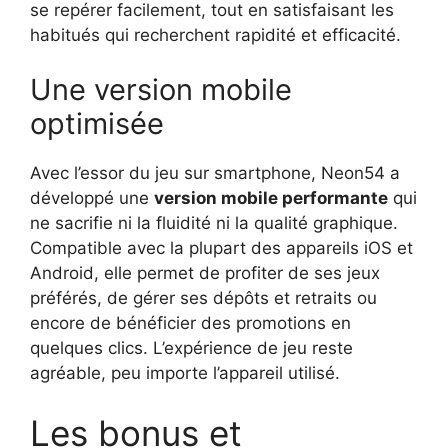
se repérer facilement, tout en satisfaisant les
habitués qui recherchent rapidité et efficacité.
Une version mobile
optimisée
Avec l’essor du jeu sur smartphone, Neon54 a
développé une
version mobile performante
qui
ne sacrifie ni la fluidité ni la qualité graphique.
Compatible avec la plupart des appareils iOS et
Android, elle permet de profiter de ses jeux
préférés, de gérer ses dépôts et retraits ou
encore de bénéficier des promotions en
quelques clics. L’expérience de jeu reste
agréable, peu importe l’appareil utilisé.
Les bonus et