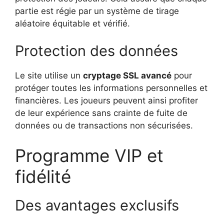
partie est régie par un système de tirage
aléatoire équitable et vérifié.
Protection des données
Le site utilise un
cryptage SSL avancé
pour
protéger toutes les informations personnelles et
financières. Les joueurs peuvent ainsi profiter
de leur expérience sans crainte de fuite de
données ou de transactions non sécurisées.
Programme VIP et
fidélité
Des avantages exclusifs