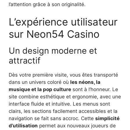
l’attention grâce à son originalité.
L’expérience utilisateur
sur Neon54 Casino
Un design moderne et
attractif
Dès votre première visite, vous êtes transporté
dans un univers coloré où
les néons, la
musique et la pop culture
sont à l’honneur. Le
site combine esthétique et ergonomie, avec une
interface fluide et intuitive. Les menus sont
clairs, les sections facilement accessibles et la
navigation se fait sans accroc. Cette
simplicité
d’utilisation
permet aux nouveaux joueurs de