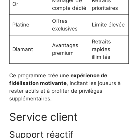
Manager de
Retraits
Or
compte dédié
prioritaires
Offres
Platine
Limite élevée
exclusives
Retraits
Avantages
Diamant
rapides
premium
illimités
Ce programme crée une
expérience de
fidélisation motivante
, incitant les joueurs à
rester actifs et à profiter de privilèges
supplémentaires.
Service client
Support réactif