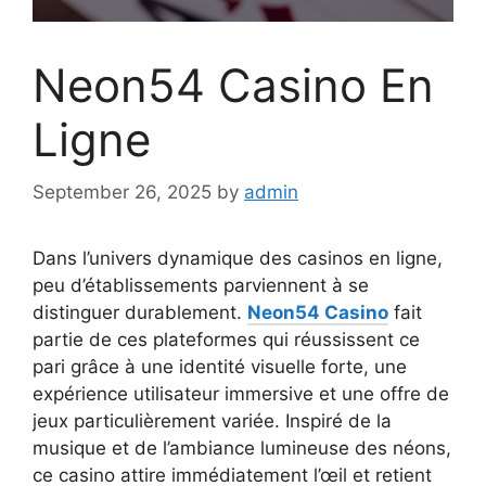
Neon54 Casino En
Ligne
September 26, 2025
by
admin
Dans l’univers dynamique des casinos en ligne,
peu d’établissements parviennent à se
distinguer durablement.
Neon54 Casino
fait
partie de ces plateformes qui réussissent ce
pari grâce à une identité visuelle forte, une
expérience utilisateur immersive et une offre de
jeux particulièrement variée. Inspiré de la
musique et de l’ambiance lumineuse des néons,
ce casino attire immédiatement l’œil et retient