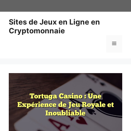
Skip
to
content
Sites de Jeux en Ligne en
Cryptomonnaie
Menu