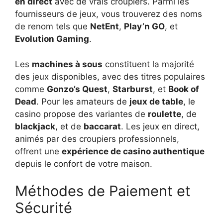
en direct
avec de vrais croupiers. Parmi les
fournisseurs de jeux, vous trouverez des noms
de renom tels que
NetEnt
,
Play’n GO
, et
Evolution Gaming
.
Les
machines à sous
constituent la majorité
des jeux disponibles, avec des titres populaires
comme
Gonzo’s Quest
,
Starburst
, et
Book of
Dead
. Pour les amateurs de
jeux de table
, le
casino propose des variantes de
roulette
, de
blackjack
, et de
baccarat
. Les jeux en direct,
animés par des croupiers professionnels,
offrent une
expérience de casino authentique
depuis le confort de votre maison.
Méthodes de Paiement et
Sécurité