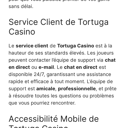
sans délai.
Service Client de Tortuga
Casino
Le
service client
de
Tortuga Casino
est à la
hauteur de ses standards élevés. Les joueurs
peuvent contacter l’équipe de support via
chat
en direct
ou
e-mail
. Le
chat en direct
est
disponible 24/7, garantissant une assistance
rapide et efficace à tout moment. L’équipe de
support est
amicale
,
professionnelle
, et prête
à résoudre toutes les questions ou problèmes
que vous pourriez rencontrer.
Accessibilité Mobile de