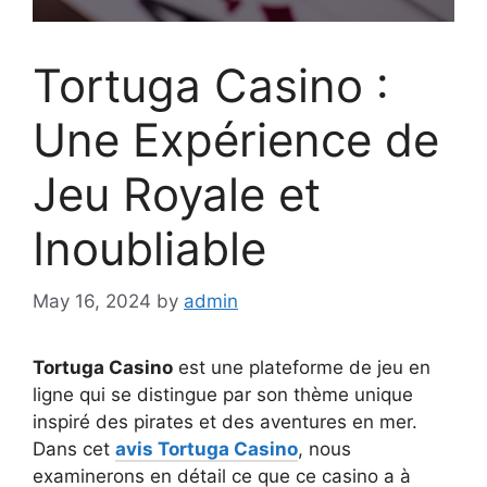
Tortuga Casino :
Une Expérience de
Jeu Royale et
Inoubliable
May 16, 2024
by
admin
Tortuga Casino
est une plateforme de jeu en
ligne qui se distingue par son thème unique
inspiré des pirates et des aventures en mer.
Dans cet
avis Tortuga Casino
, nous
examinerons en détail ce que ce casino a à