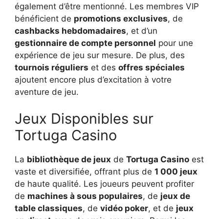
également d’être mentionné. Les membres VIP
bénéficient de
promotions exclusives
, de
cashbacks hebdomadaires
, et d’un
gestionnaire de compte personnel
pour une
expérience de jeu sur mesure. De plus, des
tournois réguliers
et des
offres spéciales
ajoutent encore plus d’excitation à votre
aventure de jeu.
Jeux Disponibles sur
Tortuga Casino
La
bibliothèque de jeux
de
Tortuga Casino
est
vaste et diversifiée, offrant plus de
1 000 jeux
de haute qualité. Les joueurs peuvent profiter
de
machines à sous populaires
, de
jeux de
table classiques
, de
vidéo poker
, et de
jeux