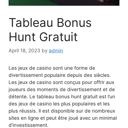
Tableau Bonus
Hunt Gratuit
April 18, 2023
by
admin
Les jeux de casino sont une forme de
divertissement populaire depuis des siècles.
Les jeux de casino sont conçus pour offrir aux
joueurs des moments de divertissement et de
détente. Le tableau bonus hunt gratuit est l’un
des jeux de casino les plus populaires et les
plus réussis. Il est disponible sur de nombreux
sites en ligne et peut être joué avec un minimal
d’investissement.