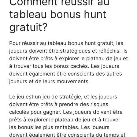
Comment réussir au
tableau bonus hunt
gratuit?
Pour réussir au tableau bonus hunt gratuit, les
joueurs doivent être stratégiques et réfléchis. Ils
doivent être prêts à explorer le plateau de jeu et
à trouver tous les bonus cachés. Les joueurs
doivent également être conscients des autres
joueurs et de leurs mouvements.
Le jeu est un jeu de stratégie, et les joueurs
doivent être prêts à prendre des risques
calculés pour gagner. Les joueurs doivent être
prêts à explorer le plateau de jeu et à trouver
les bonus les plus rentables. Les joueurs
doivent également être conscients du temps et