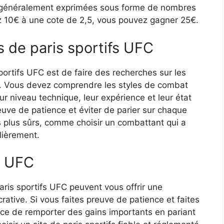
t généralement exprimées sous forme de nombres
z 10€ à une cote de 2,5, vous pouvez gagner 25€.
s de paris sportifs UFC
portifs UFC est de faire des recherches sur les
t. Vous devez comprendre les styles de combat
 niveau technique, leur expérience et leur état
uve de patience et éviter de parier sur chaque
s plus sûrs, comme choisir un combattant qui a
lièrement.
f UFC
aris sportifs UFC peuvent vous offrir une
rative. Si vous faites preuve de patience et faites
ce de remporter des gains importants en pariant