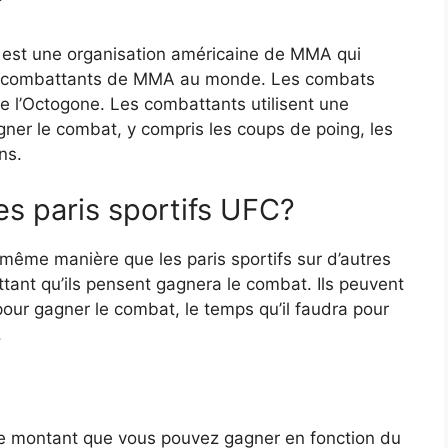
?
 est une organisation américaine de MMA qui
rs combattants de MMA au monde. Les combats
e l’Octogone. Les combattants utilisent une
ner le combat, y compris les coups de poing, les
ns.
s paris sportifs UFC?
 même manière que les paris sportifs sur d’autres
ttant qu’ils pensent gagnera le combat. Ils peuvent
pour gagner le combat, le temps qu’il faudra pour
.
 le montant que vous pouvez gagner en fonction du