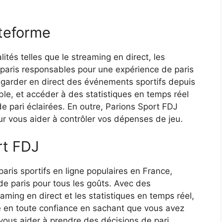
ateforme
tés telles que le streaming en direct, les
e paris responsables pour une expérience de paris
regarder en direct des événements sportifs depuis
ble, et accéder à des statistiques en temps réel
e pari éclairées. En outre, Parions Sport FDJ
ur vous aider à contrôler vos dépenses de jeu.
rt FDJ
aris sportifs en ligne populaires en France,
de paris pour tous les goûts. Avec des
eaming en direct et les statistiques en temps réel,
ré en toute confiance en sachant que vous avez
ous aider à prendre des décisions de pari