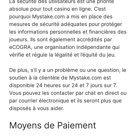
La sécurité des utilisateurs est une priorité
absolue pour tout casino en ligne. C’est
pourquoi Mystake.com a mis en place des
mesures de sécurité adéquates pour protéger
les informations personnelles et financières des
joueurs. Ils sont également accrédités par
eCOGRA, une organisation indépendante qui
vérifie et régule la légalité et l’équité du jeu.
De plus, s’il y a un problème ou une question, le
soutien à la clientèle de Mystake.com est
disponible 24 heures sur 24 et 7 jours sur 7.
Vous pouvez les contacter par chat en direct ou
par courrier électronique et ils seront plus que
disposés à vous aider.
Moyens de Paiement