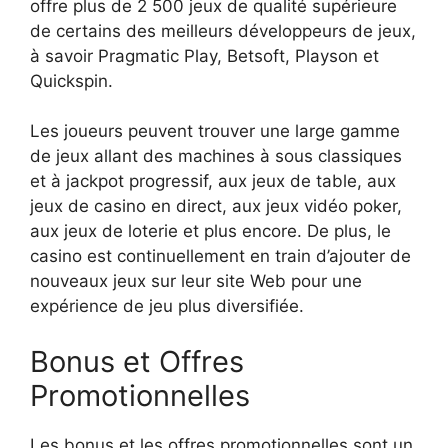
offre plus de 2 500 jeux de qualité supérieure
de certains des meilleurs développeurs de jeux,
à savoir Pragmatic Play, Betsoft, Playson et
Quickspin.
Les joueurs peuvent trouver une large gamme
de jeux allant des machines à sous classiques
et à jackpot progressif, aux jeux de table, aux
jeux de casino en direct, aux jeux vidéo poker,
aux jeux de loterie et plus encore. De plus, le
casino est continuellement en train d’ajouter de
nouveaux jeux sur leur site Web pour une
expérience de jeu plus diversifiée.
Bonus et Offres
Promotionnelles
Les bonus et les offres promotionnelles sont un