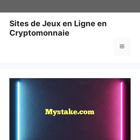
Skip
to
content
Sites de Jeux en Ligne en
Cryptomonnaie
Menu