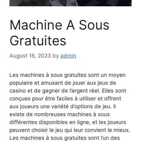
Machine A Sous
Gratuites
August 16, 2023
by
admin
Les machines à sous gratuites sont un moyen
populaire et amusant de jouer aux jeux de
casino et de gagner de l’argent réel. Elles sont
conçues pour être faciles à utiliser et offrent
aux joueurs une variété d’options de jeu. Il
existe de nombreuses machines à sous
différentes disponibles en ligne, et les joueurs
peuvent choisir le jeu qui leur convient le mieux.
Les machines à sous gratuites sont l’un des