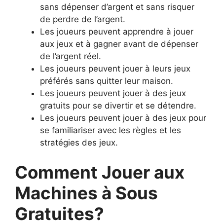
sans dépenser d’argent et sans risquer
de perdre de l’argent.
Les joueurs peuvent apprendre à jouer
aux jeux et à gagner avant de dépenser
de l’argent réel.
Les joueurs peuvent jouer à leurs jeux
préférés sans quitter leur maison.
Les joueurs peuvent jouer à des jeux
gratuits pour se divertir et se détendre.
Les joueurs peuvent jouer à des jeux pour
se familiariser avec les règles et les
stratégies des jeux.
Comment Jouer aux
Machines à Sous
Gratuites?