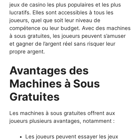
jeux de casino les plus populaires et les plus
lucratifs. Elles sont accessibles à tous les
joueurs, quel que soit leur niveau de
compétence ou leur budget. Avec des machines
à sous gratuites, les joueurs peuvent s’amuser
et gagner de l’argent réel sans risquer leur
propre argent.
Avantages des
Machines à Sous
Gratuites
Les machines à sous gratuites offrent aux
joueurs plusieurs avantages, notamment :
Les joueurs peuvent essayer les jeux