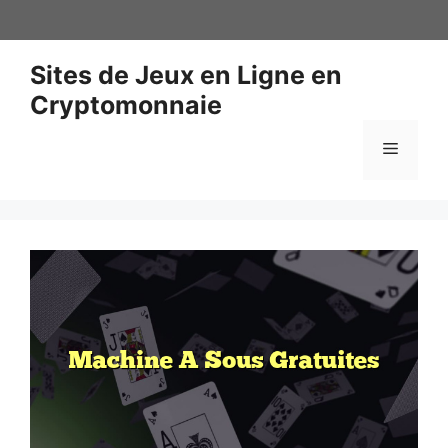
Skip
to
content
Sites de Jeux en Ligne en
Cryptomonnaie
Menu