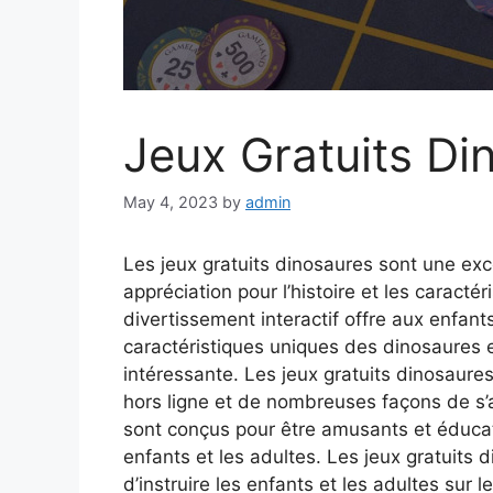
Jeux Gratuits Di
May 4, 2023
by
admin
Les jeux gratuits dinosaures sont une ex
appréciation pour l’histoire et les caract
divertissement interactif offre aux enfant
caractéristiques uniques des dinosaures e
intéressante. Les jeux gratuits dinosaures
hors ligne et de nombreuses façons de s
sont conçus pour être amusants et éducatif
enfants et les adultes. Les jeux gratuits 
d’instruire les enfants et les adultes sur l