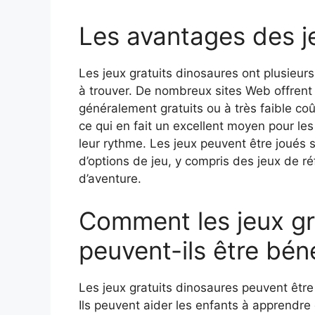
Les avantages des j
Les jeux gratuits dinosaures ont plusieurs
à trouver. De nombreux sites Web offrent d
généralement gratuits ou à très faible coût
ce qui en fait un excellent moyen pour les
leur rythme. Les jeux peuvent être joués s
d’options de jeu, y compris des jeux de ré
d’aventure.
Comment les jeux gr
peuvent-ils être bén
Les jeux gratuits dinosaures peuvent être 
Ils peuvent aider les enfants à apprendre 