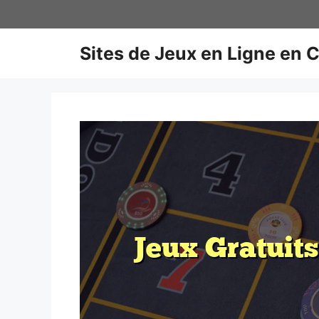
Skip
to
content
Sites de Jeux en Ligne en