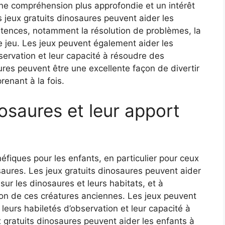
une compréhension plus approfondie et un intérêt
s jeux gratuits dinosaures peuvent aider les
tences, notamment la résolution de problèmes, la
 jeu. Les jeux peuvent également aider les
servation et leur capacité à résoudre des
ures peuvent être une excellente façon de divertir
renant à la fois.
nosaures et leur apport
éfiques pour les enfants, en particulier pour ceux
osaures. Les jeux gratuits dinosaures peuvent aider
ur les dinosaures et leurs habitats, et à
n de ces créatures anciennes. Les jeux peuvent
leurs habiletés d’observation et leur capacité à
 gratuits dinosaures peuvent aider les enfants à