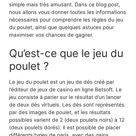
simple mais très amusant. Dans ce blog post,
nous allons vous donner toutes les informations
nécessaires pour comprendre les règles du jeu
du poulet, ainsi que quelques astuces pour
maximiser vos chances de gagner.
Qu’est-ce que le jeu du
poulet ?
Le jeu du poulet est un jeu de dés créé par
l’éditeur de jeux de casino en ligne Betsoft. Le
jeu consiste à parier sur le résultat d’un lancer
de deux dés virtuels. Les dés sont représentés
par des images de poulet, et les résultats
possibles varient de 2 (deux poulets noirs) à 12
(deux poulets dorés). Il est possible de placer
différents types de paris, avec des gains