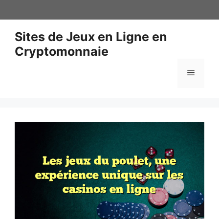
Skip
to
content
Sites de Jeux en Ligne en
Cryptomonnaie
Menu