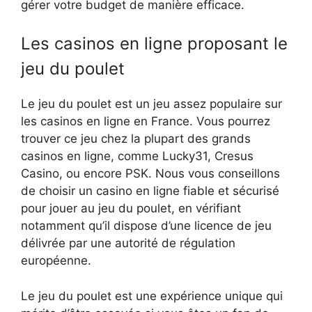
gérer votre budget de manière efficace.
Les casinos en ligne proposant le
jeu du poulet
Le jeu du poulet est un jeu assez populaire sur
les casinos en ligne en France. Vous pourrez
trouver ce jeu chez la plupart des grands
casinos en ligne, comme Lucky31, Cresus
Casino, ou encore PSK. Nous vous conseillons
de choisir un casino en ligne fiable et sécurisé
pour jouer au jeu du poulet, en vérifiant
notamment qu’il dispose d’une licence de jeu
délivrée par une autorité de régulation
européenne.
Le jeu du poulet est une expérience unique qui