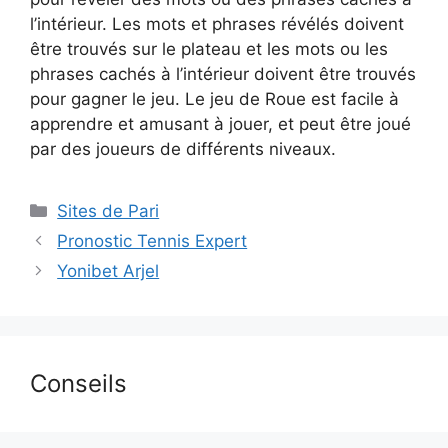
l’intérieur. Les mots et phrases révélés doivent
être trouvés sur le plateau et les mots ou les
phrases cachés à l’intérieur doivent être trouvés
pour gagner le jeu. Le jeu de Roue est facile à
apprendre et amusant à jouer, et peut être joué
par des joueurs de différents niveaux.
Categories
Sites de Pari
Pronostic Tennis Expert
Yonibet Arjel
Conseils