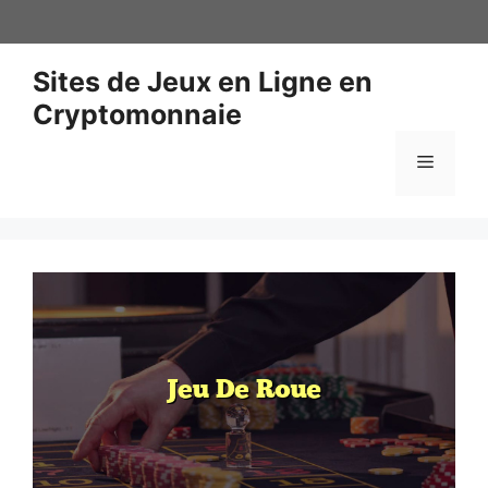
Skip
to
content
Sites de Jeux en Ligne en
Cryptomonnaie
Menu