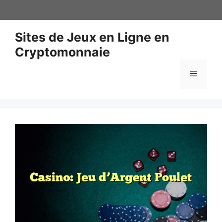
Skip
to
content
Sites de Jeux en Ligne en
Cryptomonnaie
Menu