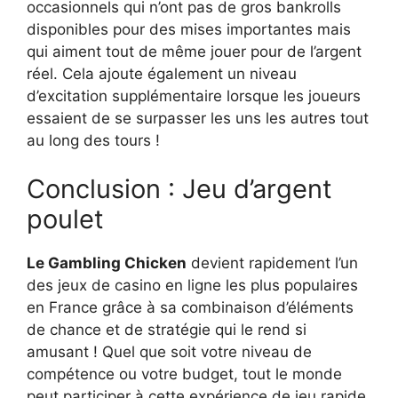
occasionnels qui n’ont pas de gros bankrolls
disponibles pour des mises importantes mais
qui aiment tout de même jouer pour de l’argent
réel. Cela ajoute également un niveau
d’excitation supplémentaire lorsque les joueurs
essaient de se surpasser les uns les autres tout
au long des tours !
Conclusion : Jeu d’argent
poulet
Le Gambling Chicken
devient rapidement l’un
des jeux de casino en ligne les plus populaires
en France grâce à sa combinaison d’éléments
de chance et de stratégie qui le rend si
amusant ! Quel que soit votre niveau de
compétence ou votre budget, tout le monde
peut participer à cette expérience de jeu rapide