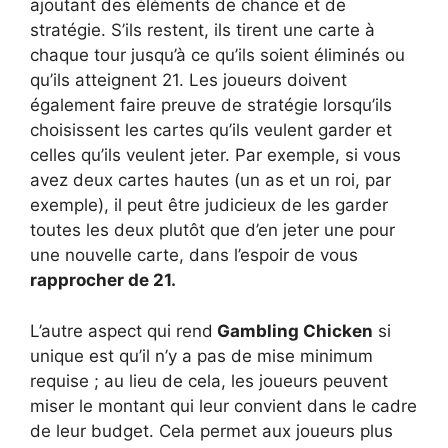
ajoutant des éléments de chance et de
stratégie. S’ils restent, ils tirent une carte à
chaque tour jusqu’à ce qu’ils soient éliminés ou
qu’ils atteignent 21. Les joueurs doivent
également faire preuve de stratégie lorsqu’ils
choisissent les cartes qu’ils veulent garder et
celles qu’ils veulent jeter. Par exemple, si vous
avez deux cartes hautes (un as et un roi, par
exemple), il peut être judicieux de les garder
toutes les deux plutôt que d’en jeter une pour
une nouvelle carte, dans l’espoir de vous
rapprocher de 21.
L’autre aspect qui rend
Gambling Chicken
si
unique est qu’il n’y a pas de mise minimum
requise ; au lieu de cela, les joueurs peuvent
miser le montant qui leur convient dans le cadre
de leur budget. Cela permet aux joueurs plus