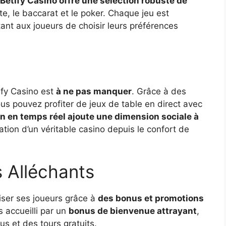
Betify Casino offre une sélection robuste de
tte, le baccarat et le poker. Chaque jeu est
tant aux joueurs de choisir leurs préférences
ify Casino est
à ne pas manquer
. Grâce à des
s pouvez profiter de jeux de table en direct avec
on en temps réel ajoute une dimension sociale à
tation d’un véritable casino depuis le confort de
 Alléchants
liser ses joueurs grâce à
des bonus et promotions
s accueilli par un
bonus de bienvenue attrayant
,
s et des tours gratuits.