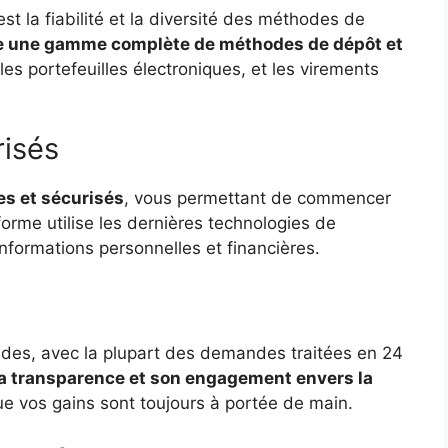
st la fiabilité et la diversité des méthodes de
re une gamme complète de méthodes de dépôt et
 les portefeuilles électroniques, et les virements
risés
es et sécurisés
, vous permettant de commencer
orme utilise les dernières technologies de
informations personnelles et financières.
apides, avec la plupart des demandes traitées en 24
sa transparence et son engagement envers la
ue vos gains sont toujours à portée de main.