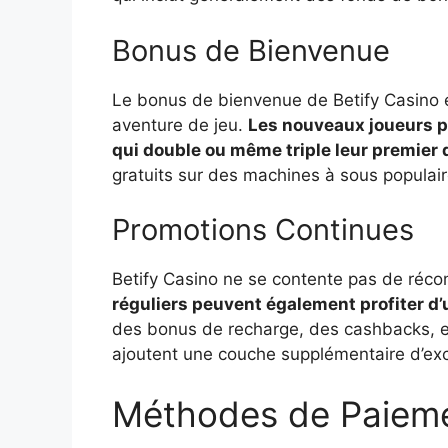
Bonus de Bienvenue
Le bonus de bienvenue de Betify Casino 
aventure de jeu.
Les nouveaux joueurs p
qui double ou même triple leur premier 
gratuits sur des machines à sous populair
Promotions Continues
Betify Casino ne se contente pas de réc
réguliers peuvent également profiter d
des bonus de recharge, des cashbacks, e
ajoutent une couche supplémentaire d’ex
Méthodes de Paieme