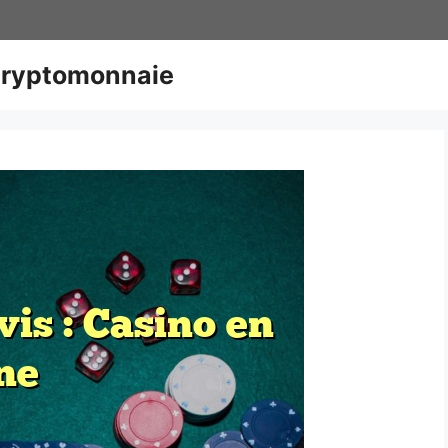
 Cryptomonnaie