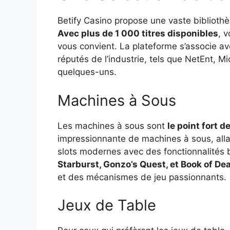
Betify Casino propose une vaste bibliothèq
Avec plus de 1 000 titres disponibles
, 
vous convient. La plateforme s’associe av
réputés de l’industrie, tels que NetEnt, 
quelques-uns.
Machines à Sous
Les machines à sous sont
le point fort d
impressionnante de machines à sous, alla
slots modernes avec des fonctionnalités
Starburst, Gonzo’s Quest, et Book of De
et des mécanismes de jeu passionnants.
Jeux de Table