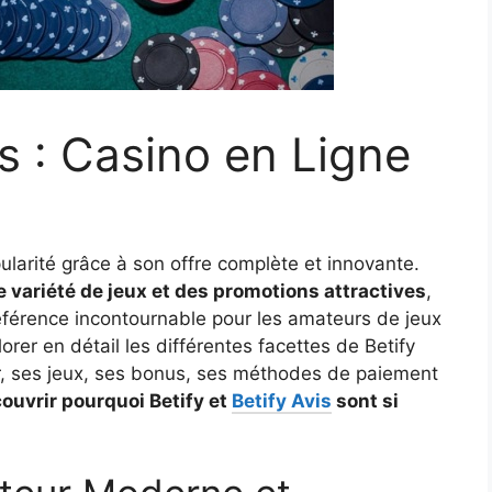
s : Casino en Ligne
arité grâce à son offre complète et innovante.
 variété de jeux et des promotions attractives
,
férence incontournable pour les amateurs de jeux
lorer en détail les différentes facettes de Betify
ur, ses jeux, ses bonus, ses méthodes de paiement
ouvrir pourquoi Betify et
Betify Avis
sont si