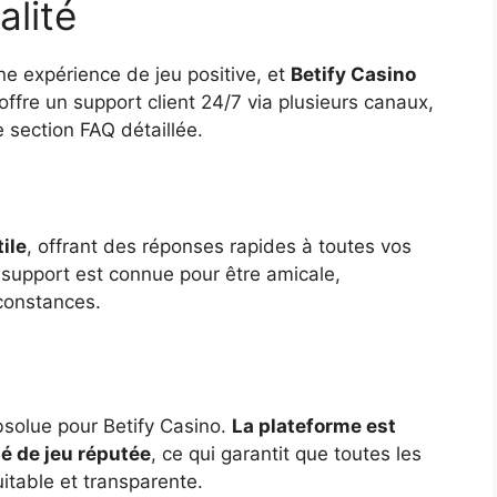
alité
ne expérience de jeu positive, et
Betify Casino
offre un support client 24/7 via plusieurs canaux,
e section FAQ détaillée.
ile
, offrant des réponses rapides à toutes vos
 support est connue pour être amicale,
rconstances.
absolue pour Betify Casino.
La plateforme est
té de jeu réputée
, ce qui garantit que toutes les
itable et transparente.