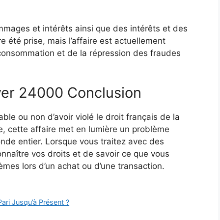
ges et intérêts ainsi que des intérêts et des
e été prise, mais l’affaire est actuellement
 consommation et de la répression des fraudes
yer 24000 Conclusion
able ou non d’avoir violé le droit français de la
e, cette affaire met en lumière un problème
de entier. Lorsque vous traitez avec des
connaître vos droits et de savoir ce que vous
èmes lors d’un achat ou d’une transaction.
Pari Jusqu’à Présent ?