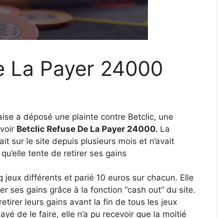
e La Payer 24000
se a déposé une plainte contre Betclic, une
avoir
Betclic Refuse De La Payer 24000.
La
t sur le site depuis plusieurs mois et n’avait
u’elle tente de retirer ses gains
 jeux différents et parié 10 euros sur chacun. Elle
er ses gains grâce à la fonction “cash out” du site.
etirer leurs gains avant la fin de tous les jeux
yé de le faire, elle n’a pu recevoir que la moitié