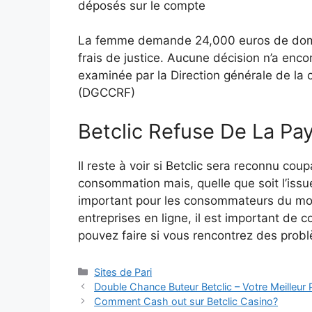
déposés sur le compte
La femme demande 24,000 euros de domma
frais de justice. Aucune décision n’a encor
examinée par la Direction générale de la
(DGCCRF)
Betclic Refuse De La Pa
Il reste à voir si Betclic sera reconnu coup
consommation mais, quelle que soit l’issu
important pour les consommateurs du mon
entreprises en ligne, il est important de 
pouvez faire si vous rencontrez des probl
Categories
Sites de Pari
Double Chance Buteur Betclic – Votre Meilleur 
Comment Cash out sur Betclic Casino?